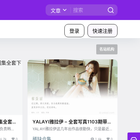
文章
登录
快速注册
名站机构
真图集全套下
YALAYI雅拉伊 – 全套写真1103期带视
频160期[487G]
要负责韩国
YALAYI雅拉伊这几年出作品很勤快，只是最近
了200多
速度降下来了。刚出来时那简直是一股清流，唯
稀缺合集
Bimilst
6.2k
0
美的写真配上颇具创意还很美的方案，那是一股
1.6k
0