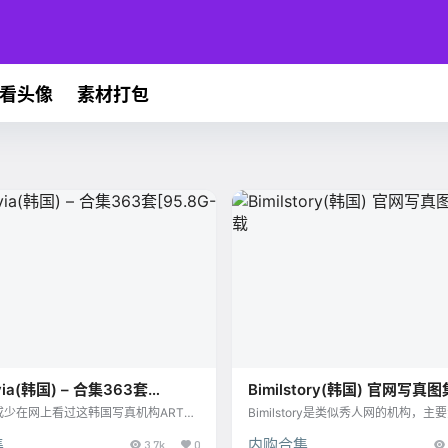
看头像
素材打包
via(韩国) – 合集363套
Bimilstory(韩国) 官网写
-2024.10]
载
或少在网上看过这韩国写真机构ARTG
Bimilstory是类似秀人网的机构，主
的作品，Bambi、姜仁卿等，韩国妹子同
写真模特的拍摄和推广，目前已经上传
集
内购合集
真是让人耳目一新的感觉有没有, 本
3.7k
0
套写真集。 Bimilstory精选写真推荐 1、[