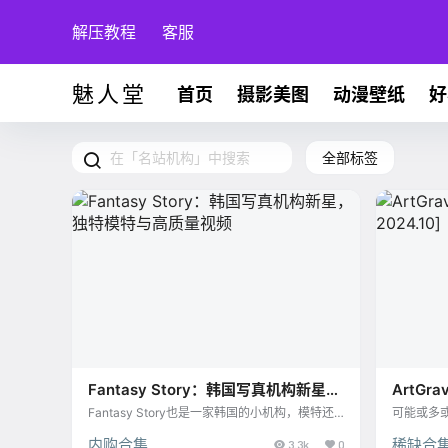
解压教程
客服
魅人堂
首页
摄影美图
动漫壁纸
好
全部标签
Fantasy Story：韩国写真机构新星，
ArtGra
独特模特与高质量视频
[95.8G
Fantasy Story也是一家韩国的小机构，模特还
可能或多
不太多，但是好在都是其他机构不常见的模特，
RAVIA
内购合集
稀缺合
Haena (해나) 、Rua都是很棒的，另外这家视频
3.3k
0
属亚州，但