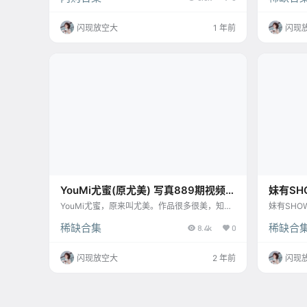
是认真做的，有点大。 Fantasy Story精选写真
系列非完
推荐 1、[Fantasy Story] White Sugar Vol.1 - Dr
续更新…） [1
闪现放空大
1 年前
闪现
ess Check For A Poopy Skirt White Sugar身穿
49] [7.26
白色短袖衬衫与棕色格纹短裙…
632] [6.
YouMi尤蜜(原尤美) 写真889期视频
妹有SH
875期[437.7G]
频[3.37
YouMi尤蜜，原来叫尤美。作品很多很美，知名
妹有SHO
的实力机构，王语纯、杨晨晨这些大老牌的模特
谈，只是
稀缺合集
稀缺合
都出不过不少作品，质量很不错。 目录在预览图
8.4k
0
本系合集自
下面 尤美视频目录(V:视频) [YouMi尤蜜]视频 20
间上鼠标
21.07.19 NO.875 心理治疗师（下） 雅值[1V／1
会变的） 
闪现放空大
2 年前
闪现
36MB] [YouMi尤蜜]视频 2021.07.19 NO.874 心
SHOW NO
理治疗师（上） 雅值[1V／136MB][YouMi尤蜜]
妹有SHOW 
视频 202…
真]妹有SH