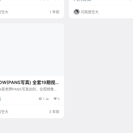
全连续但会一直更新的… 合集目录（持
ory] Zia (지아) - Vol.22 High Leg Gi
0.20：498] [8.19：561] [7.30：5
教室讲台上，身后是黑板与韩国国旗
放空大
1 年前
闪现放空大
：637] [7.20：555] [7.4：636] [6.7：
色高领无袖上衣，胸口部分采用大胆
4：604] [5.28：625] [5.20：…
计，露出部分肌肤，搭配黑色紧身超
出修长美腿。她的双手拿着…
OW(PANS写真) 全套19期视
G]
W是老牌PANS写真出的，全视频像访
话题都是那方面，这是真正的“口嗨”么
集
2023.7.30收录（其实在上面更新时
1.4k
0
停留下就可以看到，首次收录时间是不
资源目录(持续更新…) [PANS写真]妹有
放空大
3 年前
.019 紫精[1V／167MB] [PANS写真]
NO.018 淘淘[1V／195MB] [PANS写
OW NO.017…