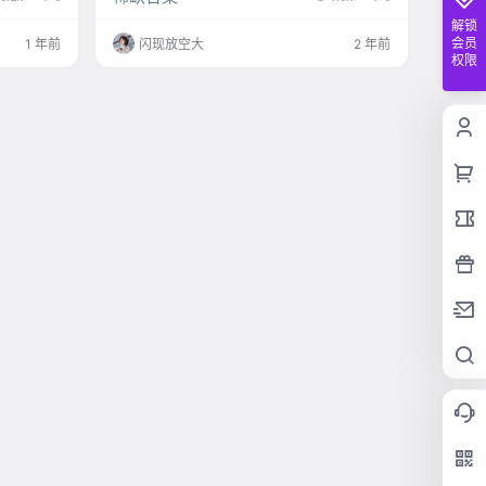
rl Zia 站在
清流，很养眼很唯美。 资源目录(持续更新…) [6.
解锁
，她身穿白
3] [YALAYI雅拉伊]2024.04.24 NO.1119 紫罗兰
会员
1 年前
闪现放空大
2 年前
的镂空设
[34+1P／198MB] [YALAYI雅拉伊]2024.04.19
权限
短裙，展现
NO.1118 家有丽人 彤彤[59+1P／549MB] [5.30]
[…