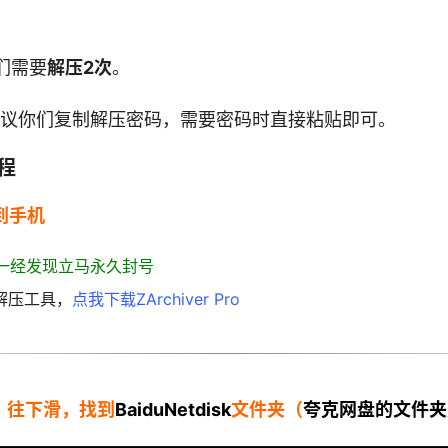
们需要
解压2次
。
议你们复制解压密码，需要密码时直接粘贴即可。
程
到手机
一经发现立马永久封号
解压工具，
点我下载ZArchiver Pro
ro，往下滑，找到
BaiduNetdisk
文件夹（
夸克网盘的文件夹是