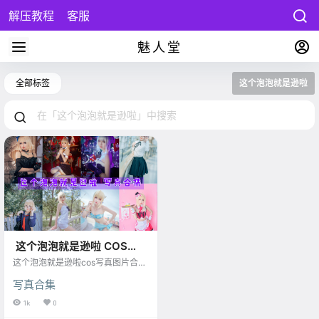
解压教程
客服
魅人堂
全部标签
这个泡泡就是逊啦
这个泡泡就是逊啦 COS全
套写真图包及视频合集[20
这个泡泡就是逊啦cos写真图片合
集，还是那个让人心跳加速的小妖
套][持续更新]
写真合集
精！甜美又带点小坏的她，这次又
带来了让人移不开眼的写真大赏！
1k
0
这个泡泡就是逊啦穿上黑贞德战服