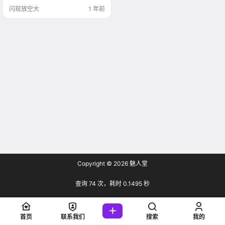
时冷艳霸气，换上吾王礼裙时高贵
优雅，每一套都撩人心弦，准备好
闪现放空大
1 年前
一起沦陷了吗？ 这个泡泡就是逊啦
个人资料 这个泡泡就是逊啦，2000
年2月25日出生的双鱼座小仙女，来
自辽宁沈阳，现为一名学生。她对
动漫和角色扮演有着浓厚的兴趣，
每次出镜都能完美诠释角色魅…
Copyright © 2026
魅人堂
查询 74 次，耗时 0.1495 秒
首页
联系我们
搜索
我的