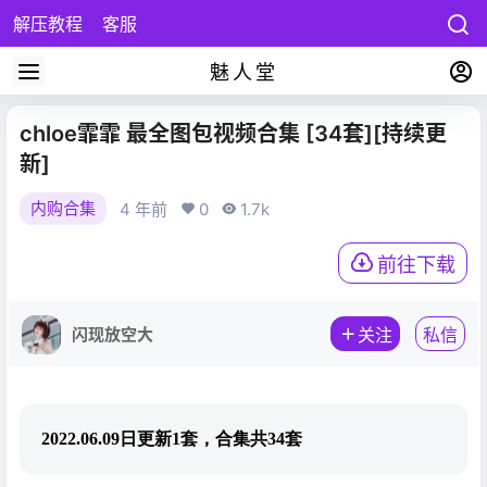
解压教程
客服
魅人堂
chloe霏霏 最全图包视频合集 [34套][持续更
新]
内购合集
4 年前
0
1.7k
前往下载
闪现放空大
关注
私信
2022.06.09日更新1套，合集共34套