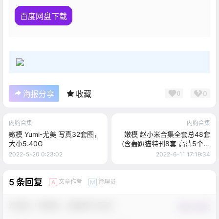
百度网盘下载
0
海报分享
收藏
0
内购合集
内购合集
嫩模 Yumi-尤美 写真32套图，
嫩模 赵小米合集全套总48套
大小5.40G
(含轰趴猫特刊8套 高清5个视
频 5.91G众筹) , 大小19.53G
2022-5-20 0:23:02
2022-6-11 17:19:34
5 条回复
文章作者
管理员
A
M
欢迎您，新朋友，感谢参与互动！
确认修改