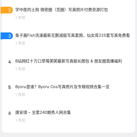
2
学中医的土狗 微密圈（觅圈）写真照片付费资源打包
1 年前
3
鱼子酱Fish洗澡最新无删减版写真套图，仙女库225套写真免费看
1 年前
4
B站网红十万口草莓粥粥最新写真舰长图包 & 朋友圈直播福利
1 年前
5
Byoru是谁？Byoru Cos写真照片及专辑视频合集一览
1 年前
6
唐安琪 – 全套240期秀人网合集
1 年前