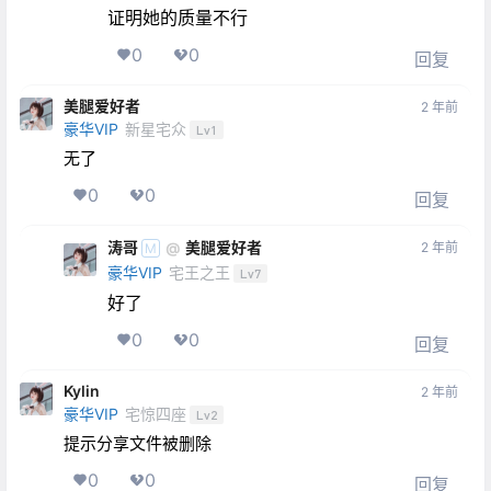
证明她的质量不行
0
0
回复
美腿爱好者
2 年前
豪华VIP
新星宅众
Lv1
无了
0
0
回复
涛哥
美腿爱好者
@
2 年前
M
豪华VIP
宅王之王
Lv7
好了
0
0
回复
Kylin
2 年前
豪华VIP
宅惊四座
Lv2
提示分享文件被删除
0
0
回复