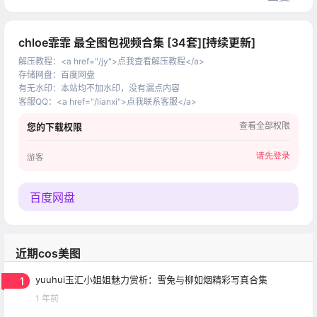
chloe霏霏 最全图包视频合集 [34套][持续更新]
解压教程
：
<a href="/jy">点我查看解压教程</a>
存储网盘
：
百度网盘
有无水印
：
本站均不加水印，没有漏点内容
客服QQ
：
<a href="/lianxi">点我联系客服</a>
查看全部权限
您的下载权限
请先登录
游客
百度网盘
近期cos美图
1
yuuhui玉汇小姐姐魅力赏析：雪兔与柳如烟精彩写真合集
1 年前