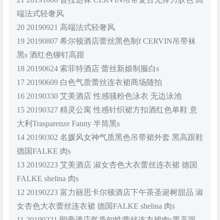
端法式轻奢风
20 20190921 高端法式轻奢风
19 20190807 希尔顿酒店蕾丝黑色制f CERVIN吊带袜
黑s 酒红色铆钉高跟
18 20190624 索菲特酒店 蕾丝新娘制服白s
17 20190609 白色气质蕾丝连衣裙商场随拍
16 20190330 艾美酒店 性感骚粉色泳衣 无边泳池
15 20190327 精灵公寓 性感针织裙方扣酒红色单鞋 意
大利Trasparenze Fanny 半筒黑s
14 20190302 名媛风女神气质黑色吊带裙外套 黑高跟鞋
德国FALKE 肉s
13 20190223 艾美酒店 淑女杏色大衣蕾丝连衣裙 德国
FALKE shelina 肉s
12 20190223 富力丽思卡尔顿酒店下午茶圣诞树甜品 淑
女杏色大衣蕾丝连衣裙 德国FALKE shelina 肉s
11 20190221 朗豪酒店气质知性蕾丝连衣裙肉s黑高跟