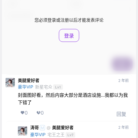
您必须登录或注册以后才能发表评论
登录
提交
美腿爱好者
2 年前
豪华VIP
新星宅众
Lv1
封面图好看，然后内容大部分是酒店设施…我都以为我
下错了
0
0
回复
涛哥
美腿爱好者
@
2 年前
M
豪华VIP
宅王之王
Lv7