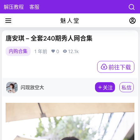
解压教程
客服
魅人堂
唐安琪 – 全套240期秀人网合集
内购合集
1 年前
0
12.1k
前往下载
闪现放空大
关注
私信