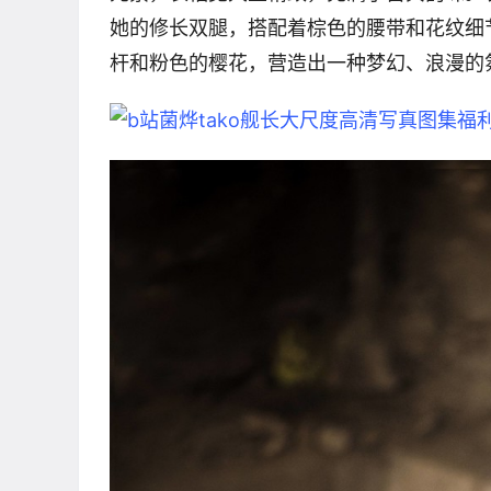
她的修长双腿，搭配着棕色的腰带和花纹细
杆和粉色的樱花，营造出一种梦幻、浪漫的