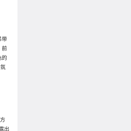
吊带
 前
色的
的氛
东方
露出