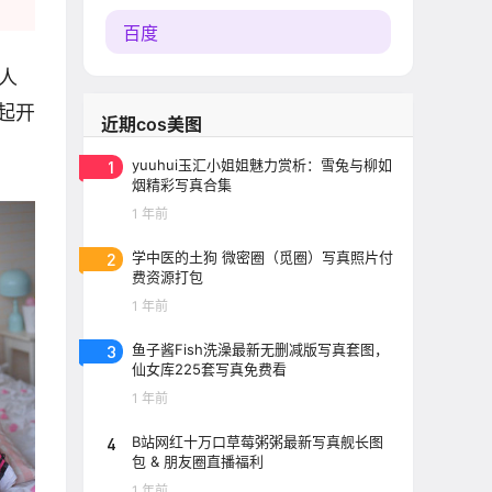
百度
人
起开
近期cos美图
1
yuuhui玉汇小姐姐魅力赏析：雪兔与柳如
烟精彩写真合集
1 年前
2
学中医的土狗 微密圈（觅圈）写真照片付
费资源打包
1 年前
3
鱼子酱Fish洗澡最新无删减版写真套图，
仙女库225套写真免费看
1 年前
4
B站网红十万口草莓粥粥最新写真舰长图
包 & 朋友圈直播福利
1 年前