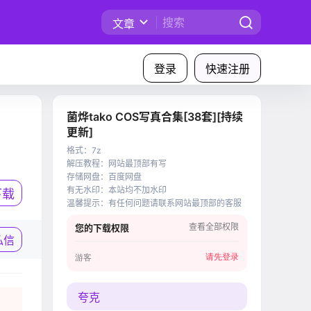
文章
登录
快速注册
菌烨tako COS写真合集[38套][持续
更新]
格式
：
7z
解压教程
：
网站最顶部有写
存储网盘
：
百度网盘
有无水印
：
本站均不加水印
下载
温馨提示
：
有任何问题请联系网站最顶部的客服
查看全部权限
您的下载权限
私信
请先登录
游客
夸克