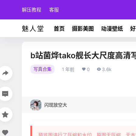
解压教程
客服
魅人堂
首页
摄影美图
动漫壁纸
好
b站菌烨tako舰长大尺度高清
写真合集
1 年前
0
3.6k
闪现放空大
预览图进行了压缩和水印，原图无压缩，无本